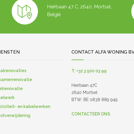
Heirbaan 47 C, 2640, Mortsel,
België
IENSTEN
CONTACT ALFA WONING B
alrenovaties
T: +32 3 500 03 99
kamerrenovatie
Heirbaan 47C
lrenovatie
2640 Mortsel
selwerk
BTW: BE 0838 889 949
triciteit- en kabelwerken
CONTACTEER ONS
stverwijdering