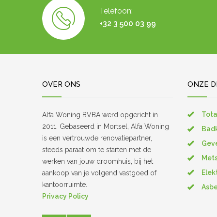
Telefoon:
+32 3 500 03 99
OVER ONS
ONZE D
Tota
Alfa Woning BVBA werd opgericht in
2011. Gebaseerd in Mortsel, Alfa Woning
Bad
is een vertrouwde renovatiepartner,
Geve
steeds paraat om te starten met de
Met
werken van jouw droomhuis, bij het
Elek
aankoop van je volgend vastgoed of
kantoorruimte.
Asbe
Privacy Policy