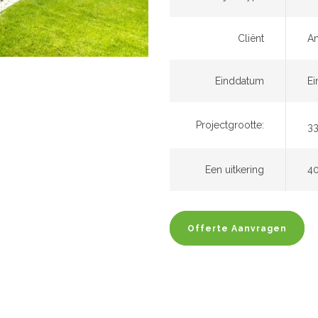
Cliënt
A
Einddatum
Ei
Projectgrootte:
3
Een uitkering
40
Offerte Aanvragen