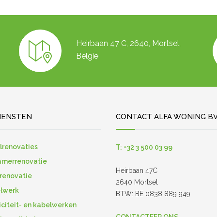
Heirbaan 47 C, 2640, Mortsel,
België
IENSTEN
CONTACT ALFA WONING B
lrenovaties
T: +32 3 500 03 99
merrenovatie
Heirbaan 47C
renovatie
2640 Mortsel
lwerk
BTW: BE 0838 889 949
iciteit- en kabelwerken