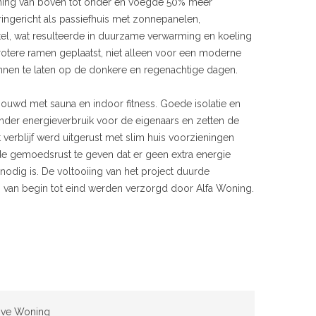
ing van boven tot onder en voegde 50% meer
ringericht als passiefhuis met zonnepanelen,
l, wat resulteerde in duurzame verwarming en koeling
rotere ramen geplaatst, niet alleen voor een moderne
nnen te laten op de donkere en regenachtige dagen.
ouwd met sauna en indoor fitness. Goede isolatie en
er energieverbruik voor de eigenaars en zetten de
erblijf werd uitgerust met slim huis voorzieningen
e gemoedsrust te geven dat er geen extra energie
nodig is. De voltooiing van het project duurde
n van begin tot eind werden verzorgd door Alfa Woning.
ive Woning