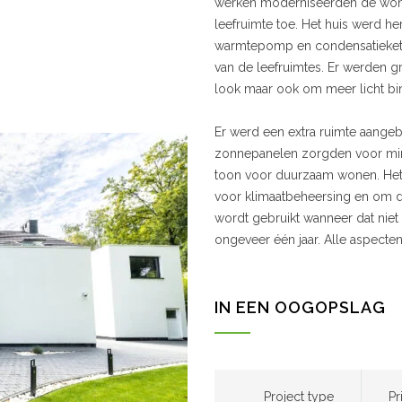
werken moderniseerden de won
leefruimte toe. Het huis werd he
warmtepomp en condensatiekete
van de leefruimtes. Er werden g
look maar ook om meer licht bi
Er werd een extra ruimte aangeb
zonnepanelen zorgden voor mind
toon voor duurzaam wonen. Het v
voor klimaatbeheersing en om d
wordt gebruikt wanneer dat niet 
ongeveer één jaar. Alle aspecte
IN EEN OOGOPSLAG
Project type
Pr