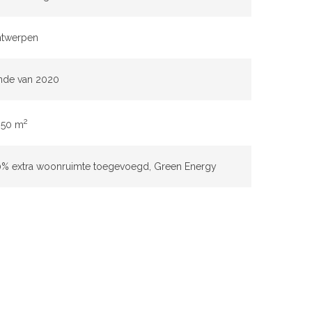
ntwerpen
nde van 2020
2
350 m
% extra woonruimte toegevoegd, Green Energy